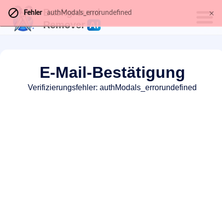
Background
Fehler
authModals_errorundefined
Remover
AI
E-Mail-Bestätigung
Verifizierungsfehler: authModals_errorundefined