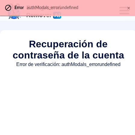
Background
Error
authModals_errorundefined
Remover
AI
Recuperación de
contraseña de la cuenta
Error de verificación: authModals_errorundefined